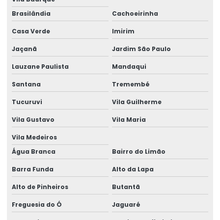
Forno para pão elétrico
Brasilândia
Cachoeirinha
Casa Verde
Imirim
Forno para pão a gás
Jaçanã
Jardim São Paulo
Forno pizza pré assada
Lauzane Paulista
Mandaqui
Forno rotativo a gás
Santana
Tremembé
Forno rotativo industrial a gás
Tucuruvi
Vila Guilherme
Forno rotativo industrial padaria
Vila Gustavo
Vila Maria
Forno rotativo industrial preço
Vila Medeiros
Forno rotativo vertical
Água Branca
Bairro do Limão
Forno rototermico
Barra Funda
Alto da Lapa
Forno de secagem industrial
Alto de Pinheiros
Butantã
Forno para secagem de plantas
Freguesia do Ó
Jaguaré