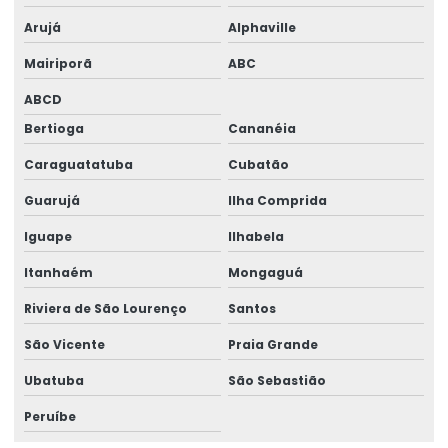
Arujá
Alphaville
Mairiporã
ABC
ABCD
Bertioga
Cananéia
Caraguatatuba
Cubatão
Guarujá
Ilha Comprida
Iguape
Ilhabela
Itanhaém
Mongaguá
Riviera de São Lourenço
Santos
São Vicente
Praia Grande
Ubatuba
São Sebastião
Peruíbe