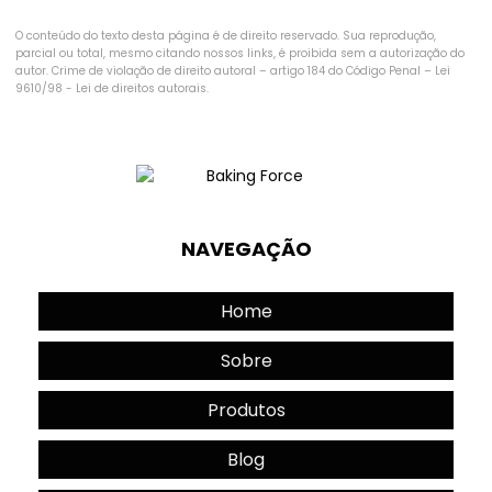
O conteúdo do texto desta página é de direito reservado. Sua reprodução,
parcial ou total, mesmo citando nossos links, é proibida sem a autorização do
autor. Crime de violação de direito autoral – artigo 184 do Código Penal –
Lei
9610/98 - Lei de direitos autorais
.
NAVEGAÇÃO
Home
Sobre
Produtos
Blog