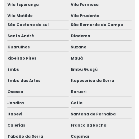
Vila Esperança
Vila Formosa
Vila Matilde
Vila Prudente
São Caetano do sul
São Bernardo do Campo
Santo André
Diadema
Guarulhos
Suzano
Ribeirão Pires
Mauá
Embu
Embu Guaçú
Embu das Artes
Itapecerica da Serra
Osasco
Barueri
Jandira
Cotia
Itapevi
Santana de Parnaíba
Caierias
Franco da Rocha
Taboão da Serra
Cajamar