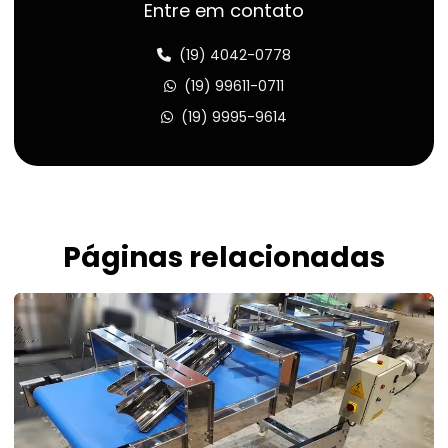
Esteira transportadora de alimentos
Entre em contato
Esteira transportadora valor
(19) 4042-0778
Fábrica de forno
(19) 99611-0711
(19) 9995-9614
Fábrica de fornos industriais
Fábricação de fornos industriais
Fabricante de forno elétrico
Fabricante de fornos industriais
Páginas relacionadas
Forno para assar biscoito
Forno para assar biscoito de polvilho
Forno para assar bolachas
Forno para assar bolo industrial
Forno para assar bolo industrial preço