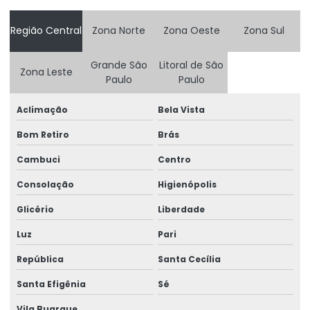
Forno giratório
Região Central
Zona Norte
Zona Oeste
Zona Sul
Forno giratório elétrico
Forno giratório industrial
Grande São
Litoral de São
Zona Leste
Paulo
Paulo
Forno giratório para pizza
Aclimação
Bela Vista
Forno giratório vertical
Bom Retiro
Brás
Forno industrial para biscoito de polvilho
Cambuci
Centro
Forno industrial para bolachas
Consolação
Higienópolis
Forno industrial para pão
Glicério
Liberdade
Forno industrial para pão de forma
Luz
Pari
Forno industrial para pão francês
República
Santa Cecília
Forno industrial para pão francês preço
Santa Efigênia
Sé
Forno para pão
Vila Buarque