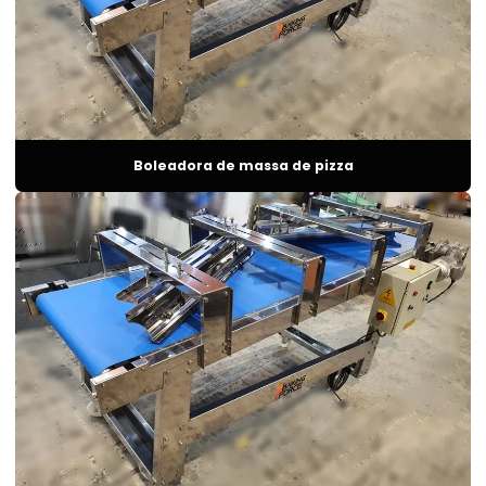
Forno para assar pão
Forno de assar pão francês elétrico
Forno para assar pão a gás
Forno para assar pão industrial
Boleadora de massa de pizza
Forno para assar pão a lenha
Forno para assar pão profissional
Forno para assar salgados
Forno para biscoito de polvilho
Forno para bolachas
Forno para bolo
Forno para bolo industrial