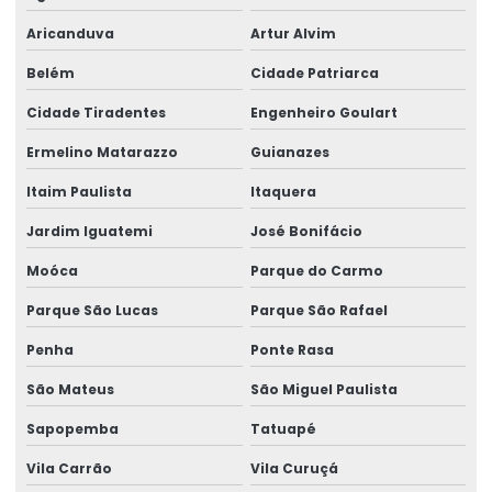
Aricanduva
Artur Alvim
Belém
Cidade Patriarca
Cidade Tiradentes
Engenheiro Goulart
Ermelino Matarazzo
Guianazes
Itaim Paulista
Itaquera
Jardim Iguatemi
José Bonifácio
Moóca
Parque do Carmo
Parque São Lucas
Parque São Rafael
Penha
Ponte Rasa
São Mateus
São Miguel Paulista
Sapopemba
Tatuapé
Vila Carrão
Vila Curuçá