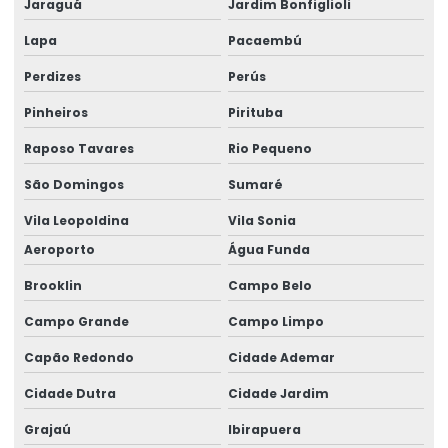
Jaraguá
Jardim Bonfiglioli
Forno de túnel
Lapa
Pacaembú
Forno tunel para biscoito
Perdizes
Perús
Forno túnel contínuo
Pinheiros
Pirituba
Fornos rotativos
Raposo Tavares
Rio Pequeno
Fornos rotativos industriais
São Domingos
Sumaré
Mesa boleadora
Vila Leopoldina
Vila Sonia
Multi forno contínuo
Aeroporto
Água Funda
Onde comprar forno industrial
Brooklin
Campo Belo
Preço de forno esteira novo
Campo Grande
Campo Limpo
Preço de fornos industriais
Capão Redondo
Cidade Ademar
Cidade Dutra
Cidade Jardim
Grajaú
Ibirapuera