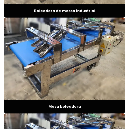
Forno para bolo profissional
Boleadora de massa industrial
Forno para brioches bar
Forno brutus
Forno ciclo térmico
Forno contínuo
Forno contínuo para biscoitos
Forno contínuo industrial
Forno para cookies
Forno para desidratar
Forno para desidratar alimentos
Mesa boleadora
Forno a diesel
Forno a diesel para padaria